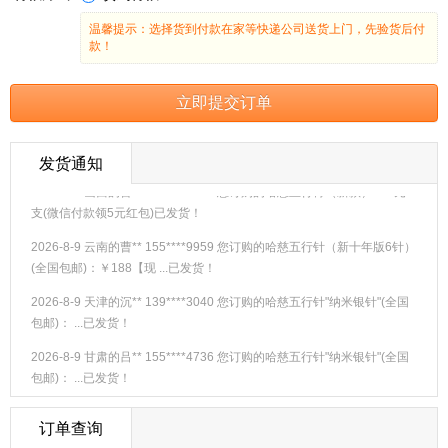
温馨提示：选择货到付款在家等快递公司送货上门，先验货后付
款！
立即提交订单
发货通知
2026-8-9
山西
的
曹**
178****8531
您订购的
哈慈五行膏（新款）160元4
支(微信付款领5元红包)
已发货！
2026-8-9
云南
的
曹**
155****9959
您订购的
哈慈五行针（新十年版6针）
(全国包邮)：￥188【现 ...
已发货！
2026-8-9
天津
的
沉**
139****3040
您订购的
哈慈五行针"纳米银针"(全国
包邮)： ...
已发货！
2026-8-9
甘肃
的
吕**
155****4736
您订购的
哈慈五行针"纳米银针"(全国
包邮)： ...
已发货！
2026-8-9
北京
的
曹**
133****8982
您订购的
哈慈五行针（新十年版10
订单查询
针）(全国包邮)：￥278【 ...
已发货！